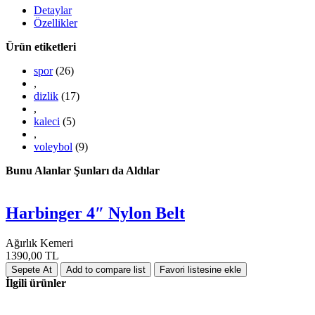
Detaylar
Özellikler
Ürün etiketleri
spor
(26)
,
dizlik
(17)
,
kaleci
(5)
,
voleybol
(9)
Bunu Alanlar Şunları da Aldılar
Harbinger 4″ Nylon Belt
Ağırlık Kemeri
1390,00 TL
İlgili ürünler