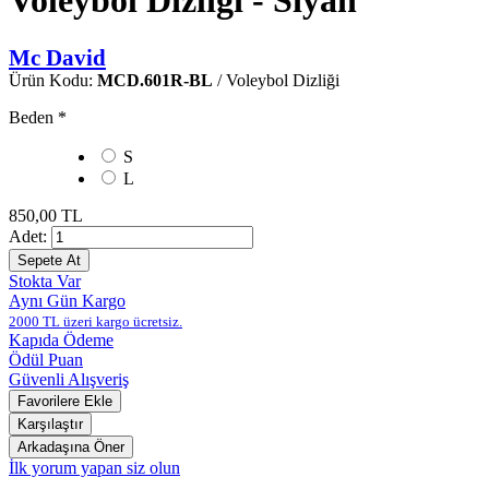
Voleybol Dizliği - Siyah
Mc David
Ürün Kodu:
MCD.601R-BL
/ Voleybol Dizliği
Beden
*
S
L
850,00 TL
Adet:
Stokta Var
Aynı Gün Kargo
2000 TL üzeri kargo ücretsiz.
Kapıda Ödeme
Ödül Puan
Güvenli Alışveriş
İlk yorum yapan siz olun