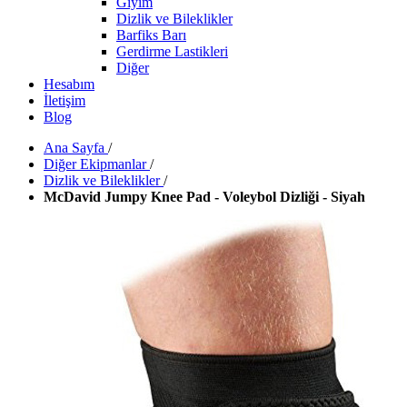
Giyim
Dizlik ve Bileklikler
Barfiks Barı
Gerdirme Lastikleri
Diğer
Hesabım
İletişim
Blog
Ana Sayfa
/
Diğer Ekipmanlar
/
Dizlik ve Bileklikler
/
McDavid Jumpy Knee Pad - Voleybol Dizliği - Siyah