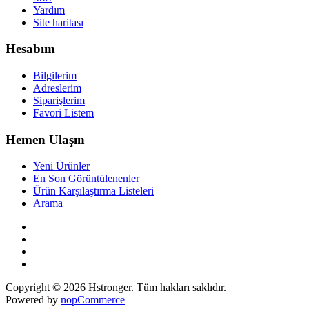
Yardım
Site haritası
Hesabım
Bilgilerim
Adreslerim
Siparişlerim
Favori Listem
Hemen Ulaşın
Yeni Ürünler
En Son Görüntülenenler
Ürün Karşılaştırma Listeleri
Arama
Copyright © 2026 Hstronger. Tüm hakları saklıdır.
Powered by
nopCommerce