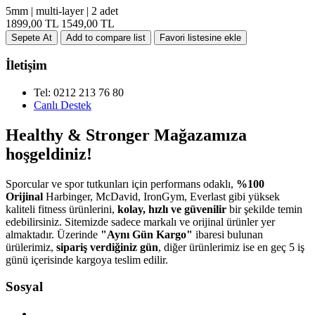
5mm | multi-layer | 2 adet
1899,00 TL
1549,00 TL
İletişim
Tel: 0212 213 76 80
Canlı Destek
Healthy & Stronger Mağazamıza
hoşgeldiniz!
Sporcular ve spor tutkunları için performans odaklı,
%100
Orijinal
Harbinger, McDavid, IronGym, Everlast gibi yüksek
kaliteli fitness ürünlerini,
kolay, hızlı ve güvenilir
bir şekilde temin
edebilirsiniz. Sitemizde sadece markalı ve orijinal ürünler yer
almaktadır. Üzerinde
"Aynı Gün Kargo"
ibaresi bulunan
ürülerimiz,
sipariş verdiğiniz gün
, diğer ürünlerimiz ise en geç 5 iş
günü içerisinde kargoya teslim edilir.
Sosyal