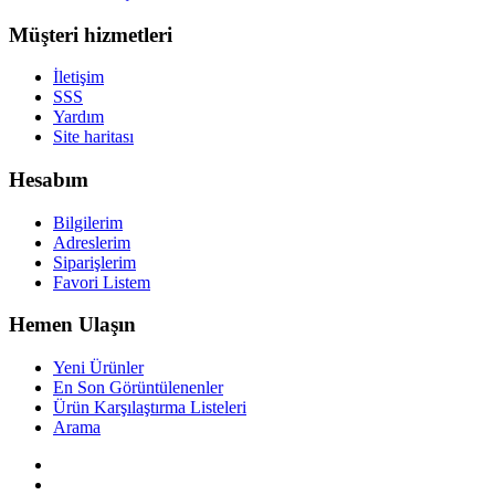
Müşteri hizmetleri
İletişim
SSS
Yardım
Site haritası
Hesabım
Bilgilerim
Adreslerim
Siparişlerim
Favori Listem
Hemen Ulaşın
Yeni Ürünler
En Son Görüntülenenler
Ürün Karşılaştırma Listeleri
Arama