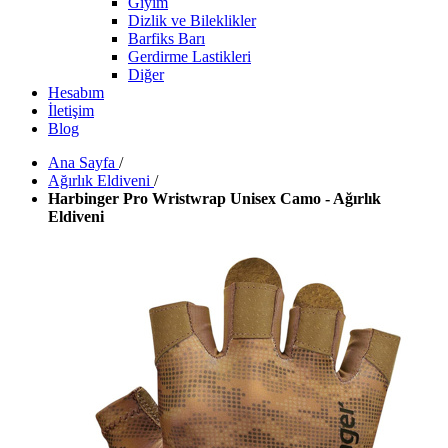
Giyim
Dizlik ve Bileklikler
Barfiks Barı
Gerdirme Lastikleri
Diğer
Hesabım
İletişim
Blog
Ana Sayfa
/
Ağırlık Eldiveni
/
Harbinger Pro Wristwrap Unisex Camo - Ağırlık
Eldiveni