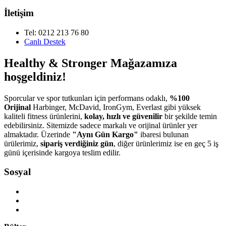
İletişim
Tel: 0212 213 76 80
Canlı Destek
Healthy & Stronger Mağazamıza
hoşgeldiniz!
Sporcular ve spor tutkunları için performans odaklı,
%100
Orijinal
Harbinger, McDavid, IronGym, Everlast gibi yüksek
kaliteli fitness ürünlerini,
kolay, hızlı ve güvenilir
bir şekilde temin
edebilirsiniz. Sitemizde sadece markalı ve orijinal ürünler yer
almaktadır. Üzerinde
"Aynı Gün Kargo"
ibaresi bulunan
ürülerimiz,
sipariş verdiğiniz gün
, diğer ürünlerimiz ise en geç 5 iş
günü içerisinde kargoya teslim edilir.
Sosyal