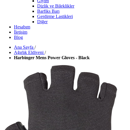
Giyim
Dizlik ve Bileklikler
Barfiks Barı
Gerdirme Lastikleri
Diğer
Hesabım
İletişim
Blog
Ana Sayfa
/
Ağırlık Eldiveni
/
Harbinger Mens Power Gloves - Black