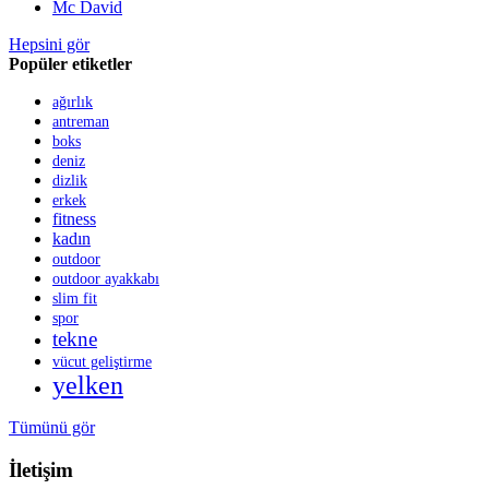
Mc David
Hepsini gör
Popüler etiketler
ağırlık
antreman
boks
deniz
dizlik
erkek
fitness
kadın
outdoor
outdoor ayakkabı
slim fit
spor
tekne
vücut geliştirme
yelken
Tümünü gör
İletişim