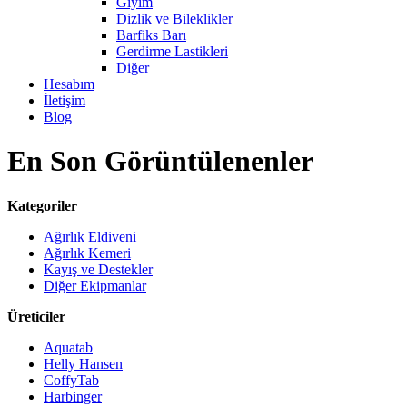
Giyim
Dizlik ve Bileklikler
Barfiks Barı
Gerdirme Lastikleri
Diğer
Hesabım
İletişim
Blog
En Son Görüntülenenler
Kategoriler
Ağırlık Eldiveni
Ağırlık Kemeri
Kayış ve Destekler
Diğer Ekipmanlar
Üreticiler
Aquatab
Helly Hansen
CoffyTab
Harbinger