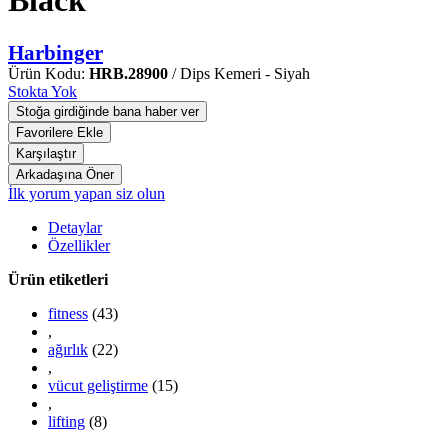
Black
Harbinger
Ürün Kodu:
HRB.28900
/ Dips Kemeri - Siyah
Stokta Yok
İlk yorum yapan siz olun
Detaylar
Özellikler
Ürün etiketleri
fitness
(43)
,
ağırlık
(22)
,
vücut geliştirme
(15)
,
lifting
(8)