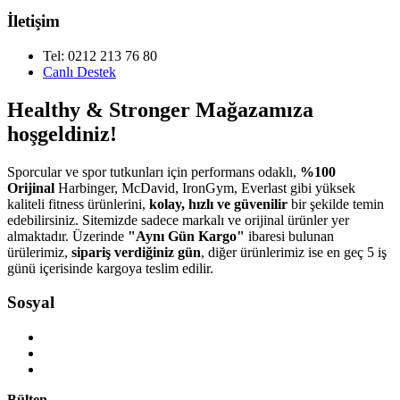
İletişim
Tel: 0212 213 76 80
Canlı Destek
Healthy & Stronger Mağazamıza
hoşgeldiniz!
Sporcular ve spor tutkunları için performans odaklı,
%100
Orijinal
Harbinger, McDavid, IronGym, Everlast gibi yüksek
kaliteli fitness ürünlerini,
kolay, hızlı ve güvenilir
bir şekilde temin
edebilirsiniz. Sitemizde sadece markalı ve orijinal ürünler yer
almaktadır. Üzerinde
"Aynı Gün Kargo"
ibaresi bulunan
ürülerimiz,
sipariş verdiğiniz gün
, diğer ürünlerimiz ise en geç 5 iş
günü içerisinde kargoya teslim edilir.
Sosyal
Bülten