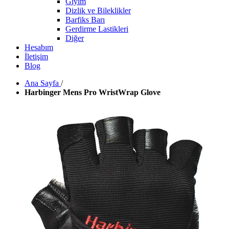
Giyim
Dizlik ve Bileklikler
Barfiks Barı
Gerdirme Lastikleri
Diğer
Hesabım
İletişim
Blog
Ana Sayfa
/
Harbinger Mens Pro WristWrap Glove