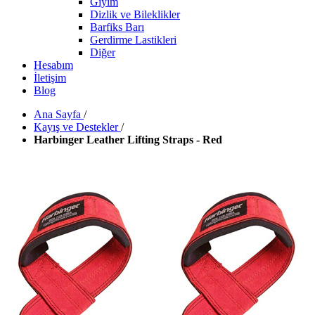
Giyim
Dizlik ve Bileklikler
Barfiks Barı
Gerdirme Lastikleri
Diğer
Hesabım
İletişim
Blog
Ana Sayfa
/
Kayış ve Destekler
/
Harbinger Leather Lifting Straps - Red