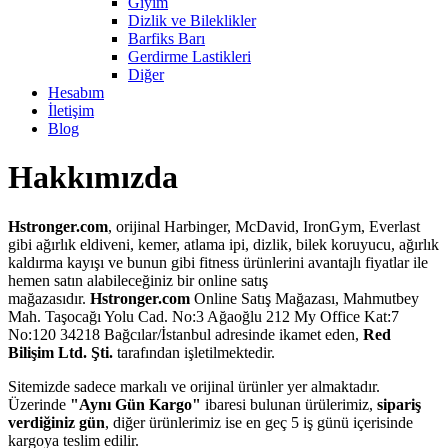
Giyim
Dizlik ve Bileklikler
Barfiks Barı
Gerdirme Lastikleri
Diğer
Hesabım
İletişim
Blog
Hakkımızda
Hstronger.com
, orijinal Harbinger, McDavid, IronGym, Everlast
gibi ağırlık eldiveni, kemer, atlama ipi, dizlik, bilek koruyucu, ağırlık
kaldırma kayışı ve bunun gibi fitness ürünlerini avantajlı fiyatlar ile
hemen satın alabileceğiniz bir online satış
mağazasıdır.
Hstronger.com
Online Satış Mağazası, Mahmutbey
Mah. Taşocağı Yolu Cad. No:3 Ağaoğlu 212 My Office Kat:7
No:120 34218 Bağcılar/İstanbul adresinde ikamet eden,
Red
Bilişim Ltd. Şti.
tarafından işletilmektedir.
Sitemizde sadece markalı ve orijinal ürünler yer almaktadır.
Üzerinde
"Aynı Gün Kargo"
ibaresi bulunan ürülerimiz,
sipariş
verdiğiniz gün
, diğer ürünlerimiz ise en geç 5 iş günü içerisinde
kargoya teslim edilir.