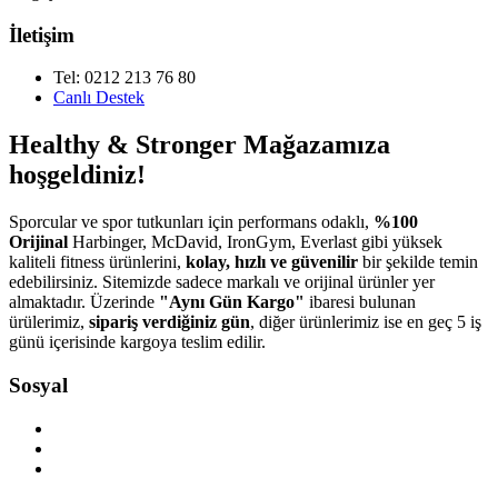
İletişim
Tel: 0212 213 76 80
Canlı Destek
Healthy & Stronger Mağazamıza
hoşgeldiniz!
Sporcular ve spor tutkunları için performans odaklı,
%100
Orijinal
Harbinger, McDavid, IronGym, Everlast gibi yüksek
kaliteli fitness ürünlerini,
kolay, hızlı ve güvenilir
bir şekilde temin
edebilirsiniz. Sitemizde sadece markalı ve orijinal ürünler yer
almaktadır. Üzerinde
"Aynı Gün Kargo"
ibaresi bulunan
ürülerimiz,
sipariş verdiğiniz gün
, diğer ürünlerimiz ise en geç 5 iş
günü içerisinde kargoya teslim edilir.
Sosyal