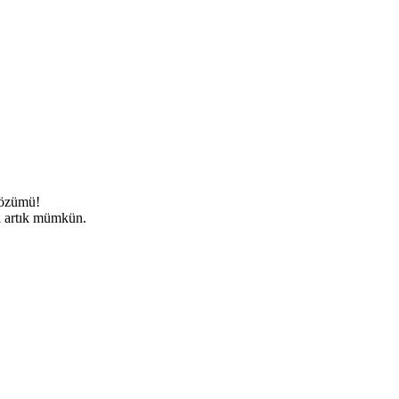
 çözümü!
si artık mümkün.