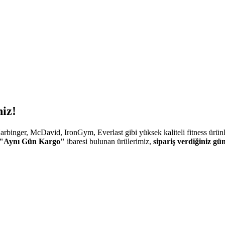
iz!
rbinger, McDavid, IronGym, Everlast gibi yüksek kaliteli fitness ürünl
"Aynı Gün Kargo"
ibaresi bulunan ürülerimiz,
sipariş verdiğiniz gü