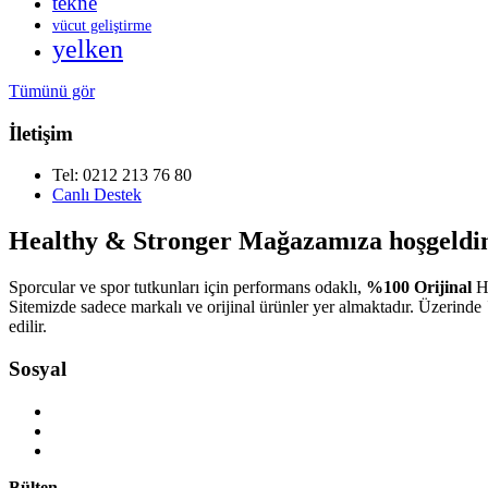
tekne
vücut geliştirme
yelken
Tümünü gör
İletişim
Tel: 0212 213 76 80
Canlı Destek
Healthy & Stronger Mağazamıza hoşgeldin
Sporcular ve spor tutkunları için performans odaklı,
%100 Orijinal
Ha
Sitemizde sadece markalı ve orijinal ürünler yer almaktadır. Üzerinde
edilir.
Sosyal
Bülten