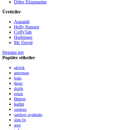
Diğer Ekipmanlar
Üreticiler
Aquatab
Helly Hansen
CoffyTab
Harbinger
Mc David
Hepsini gör
Popüler etiketler
ağırlık
antreman
boks
deniz
dizlik
erkek
fitness
kadın
outdoor
outdoor ayakkabı
slim fit
spor