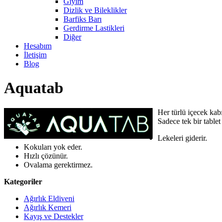
Giyim
Dizlik ve Bileklikler
Barfiks Barı
Gerdirme Lastikleri
Diğer
Hesabım
İletişim
Blog
Aquatab
Her türlü içecek kab
Sadece tek bir table
Lekeleri giderir.
Kokuları yok eder.
Hızlı çözünür.
Ovalama gerektirmez.
Kategoriler
Ağırlık Eldiveni
Ağırlık Kemeri
Kayış ve Destekler